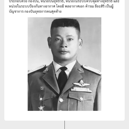
ประกอบด้วย กองบิน, หน่วยบินยุทธวิธี, หน่วยในระบบควบคุมทางยุทธวิธี และ
หน่วยในระบบป้องกันทางอากาศ โดยมี พลอากาศเอก คำรณ ลีละสิริ เป็นผู้
บัญชาการ กองบินยุทธการคนสุดท้าย